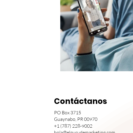
Contáctanos
PO Box 3715
Guaynabo, PR 00970
+1 (787) 228-9002
hola@elgurudemarketing.com