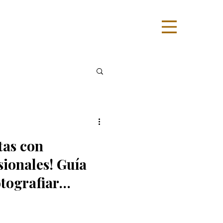
tas con
ionales! Guía
otografiar